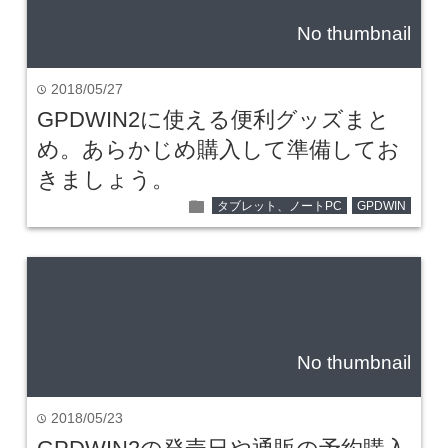
No thumbnail
2018/05/27
time
GPDWIN2に使える便利グッズまと
め。あらかじめ購入して準備してお
きましょう。
folder
タブレット、ノートPC
GPDWIN
No thumbnail
2018/05/23
time