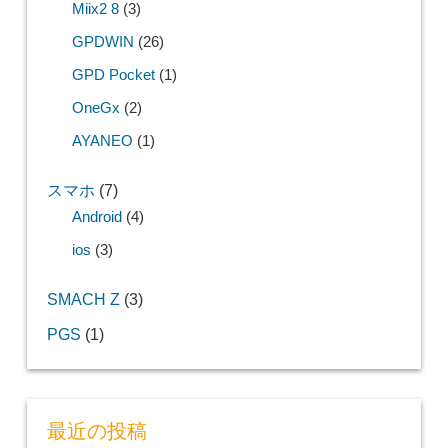
Miix2 8
(3)
GPDWIN
(26)
GPD Pocket
(1)
OneGx
(2)
AYANEO
(1)
スマホ
(7)
Android
(4)
ios
(3)
SMACH Z
(3)
PGS
(1)
最近の投稿