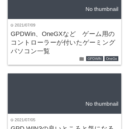
No thumbnail
2021/07/09
time
GPDWin、OneGXなど ゲーム用の
コントローラーが付いたゲーミング
パソコン一覧
folder
GPDWIN
OneGx
No thumbnail
2021/07/05
time
GPD WIN3の良いところと気になる