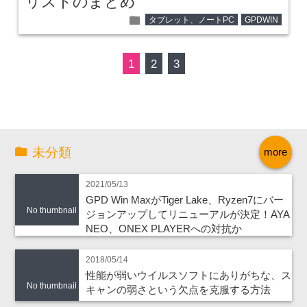
リストのまとめ
folder
タブレット、ノートPC
GPDWIN
1
2
3
未分類
more
2021/05/13
GPD Win MaxがTiger Lake、Ryzen7にバー
No thumbnail
ジョンアップしてリニューアルが決定！AYA
NEO、ONEX PLAYERへの対抗か
2018/05/14
性能が弱いウイルスソフトにありがちな、ス
No thumbnail
キャンの弱さという欠点を克服する方法