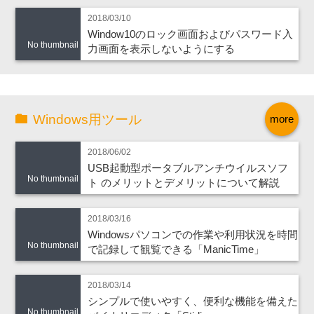
2018/03/10
Window10のロック画面およびパスワード入
No thumbnail
力画面を表示しないようにする
Windows用ツール
more
2018/06/02
USB起動型ポータブルアンチウイルスソフ
No thumbnail
ト のメリットとデメリットについて解説
2018/03/16
Windowsパソコンでの作業や利用状況を時間
No thumbnail
で記録して観覧できる「ManicTime」
2018/03/14
シンプルで使いやすく、便利な機能を備えた
No thumbnail