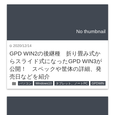
No thumbnail
2020/12/14
time
GPD WIN2の後継種 折り畳み式か
らスライド式になったGPD WIN3が
公開！ スペックや筐体の詳細、発
売日などを紹介
folder
パソコン
Windows10
タブレット、ノートPC
GPDWIN