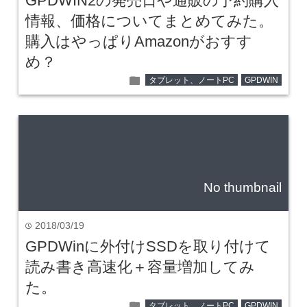
GPDWIN2の発売日や通販の予約購入
情報、価格についてまとめてみた。
購入はやっぱりAmazonがおすす
め？
folder
タブレット、ノートPC
GPDWIN
No thumbnail
2018/03/19
time
GPDWinに外付けSSDを取り付けて
読み書き高速化＋容量増加してみ
た。
folder
タブレット、ノートPC
GPDWIN