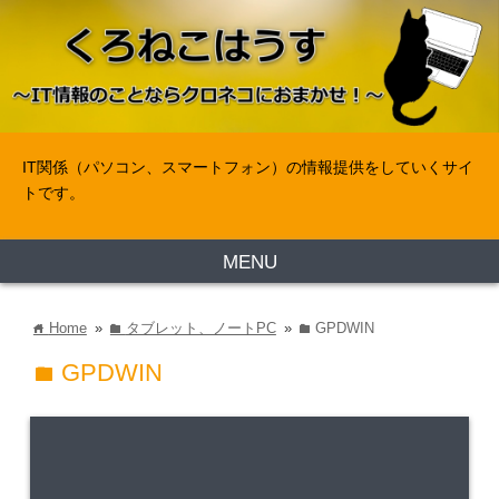
IT関係（パソコン、スマートフォン）の情報提供をしていくサイ
トです。
MENU
Home
»
タブレット、ノートPC
»
GPDWIN
home
folder
folder
GPDWIN
folder