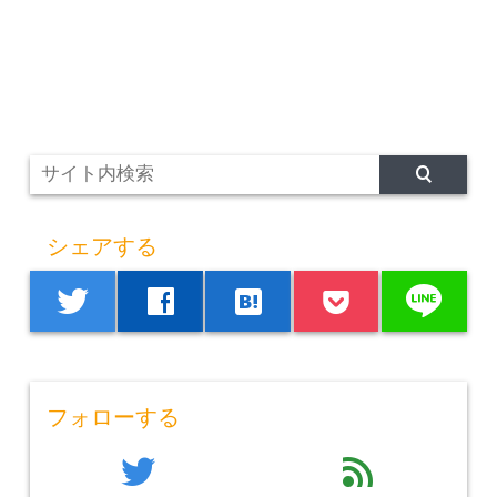
シェアする
line
twitter
facebook
hatenabookmark
フォローする
twitter
feed