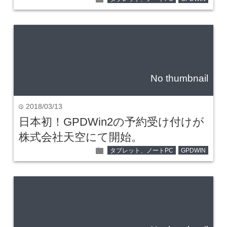
No thumbnail
2018/03/13
time
日本初！GPDWin2の予約受け付けが
株式会社天空にて開始。
folder
タブレット、ノートPC
GPDWIN