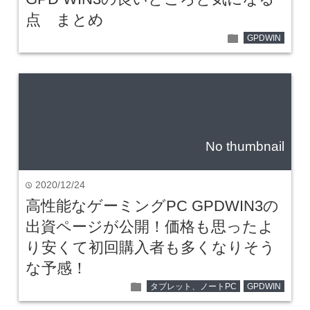
点 まとめ
folder
GPDWIN
No thumbnail
2020/12/24
time
高性能なゲーミングPC GPDWIN3の
出資ページが公開！価格も思ったよ
り安くて初回購入者も多くなりそう
な予感！
folder
タブレット、ノートPC
GPDWIN