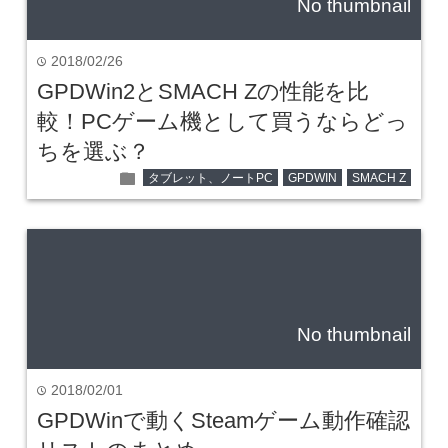
No thumbnail
2018/02/26
time
GPDWin2とSMACH Zの性能を比
較！PCゲーム機として買うならどっ
ちを選ぶ？
folder
タブレット、ノートPC
GPDWIN
SMACH Z
No thumbnail
2018/02/01
time
GPDWinで動くSteamゲーム動作確認