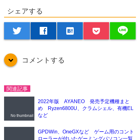
シェアする
line
twitter
facebook
hatenabookmark
コメントする
down
関連記事
2022年版 AYANEO 発売予定機種まと
め Ryzen6800U、クラムシェル、有機EL
など
No thumbnail
GPDWin、OneGXなど ゲーム用のコント
ローラーが付いたゲーミングパソコン一覧