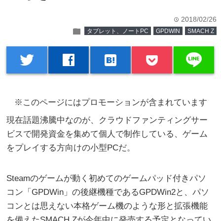
2018/02/26
time
folder
タブレット、ノートPC
GPDWIN
SMACH Z
line
twitter
facebook
hatenabookmark
※このページにはプロモーションが含まれています
現在話題沸騰中なのが、クラウドファンティングサー
ビスで開発資金を集めて個人で制作している、ゲーム
をプレイする方向けの小型PCだ。
Steamのゲームが動く初めてのゲームパッド付きパソ
コン「GPDWin」の後継機種であるGPDWin2と、パソ
コンとは思えない本格ゲーム機のような形と拡張機能
を備えたSMACH Zが今年中に発売する予定となってい