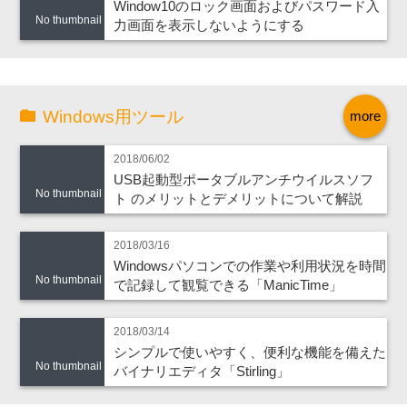
Window10のロック画面およびパスワード入
No thumbnail
力画面を表示しないようにする
Windows用ツール
more
2018/06/02
USB起動型ポータブルアンチウイルスソフ
No thumbnail
ト のメリットとデメリットについて解説
2018/03/16
Windowsパソコンでの作業や利用状況を時間
No thumbnail
で記録して観覧できる「ManicTime」
2018/03/14
シンプルで使いやすく、便利な機能を備えた
No thumbnail
バイナリエディタ「Stirling」