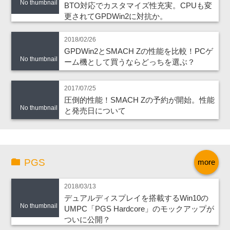
No thumbnail
BTO対応でカスタマイズ性充実。CPUも変
更されてGPDWin2に対抗か。
2018/02/26
GPDWin2とSMACH Zの性能を比較！PCゲ
No thumbnail
ーム機として買うならどっちを選ぶ？
2017/07/25
圧倒的性能！SMACH Zの予約が開始。性能
No thumbnail
と発売日について
PGS
more
2018/03/13
デュアルディスプレイを搭載するWin10の
No thumbnail
UMPC「PGS Hardcore」のモックアップが
ついに公開？