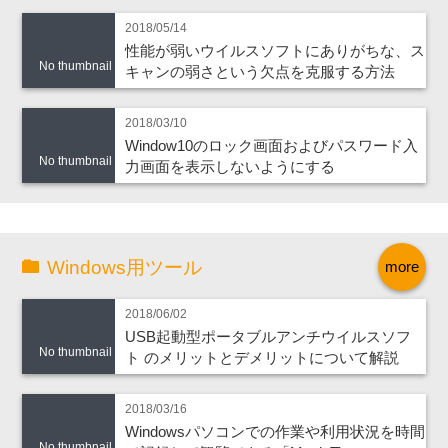
2018/05/14
性能が弱いウイルスソフトにありがちな、ス
No thumbnail
キャンの弱さという欠点を克服する方法
2018/03/10
Window10のロック画面およびパスワード入
No thumbnail
力画面を表示しないようにする
Windows用ツール
more
2018/06/02
USB起動型ポータブルアンチウイルスソフ
No thumbnail
ト のメリットとデメリットについて解説
2018/03/16
Windowsパソコンでの作業や利用状況を時間
No thumbnail