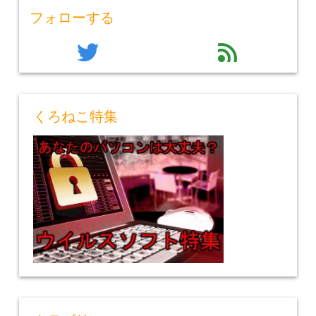
フォローする
twitter
feed
くろねこ特集