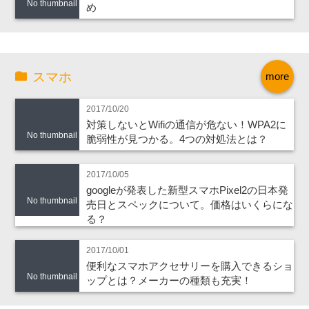
No thumbnail
め
スマホ
more
2017/10/20
対策しないとWifiの通信が危ない！WPA2に
No thumbnail
脆弱性が見つかる。4つの対処法とは？
2017/10/05
googleが発表した新型スマホPixel2の日本発
No thumbnail
売日とスペックについて。価格はいくらにな
る？
2017/10/01
便利なスマホアクセサリーを購入できるショ
No thumbnail
ップとは？メーカーの種類も充実！