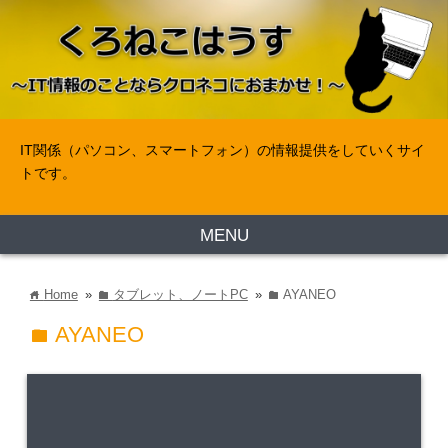
IT関係（パソコン、スマートフォン）の情報提供をしていくサイ
トです。
MENU
Home
»
タブレット、ノートPC
»
AYANEO
home
folder
folder
AYANEO
folder