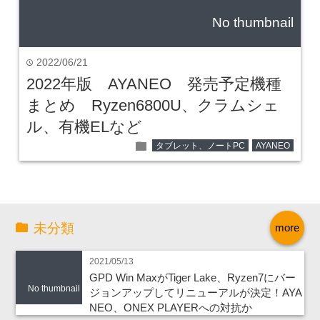
No thumbnail
2022/06/21
time
2022年版 AYANEO 発売予定機種
まとめ Ryzen6800U、クラムシェ
ル、有機ELなど
folder
タブレット、ノートPC
AYANEO
未分類
more
2021/05/13
GPD Win MaxがTiger Lake、Ryzen7にバー
No thumbnail
ジョンアップしてリニューアルが決定！AYA
NEO、ONEX PLAYERへの対抗か