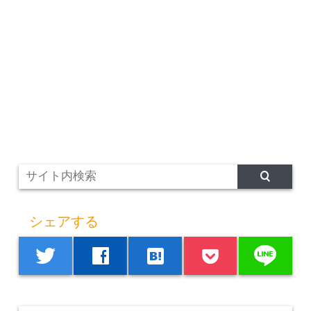
シェアする
line
twitter
facebook
hatenabookmark