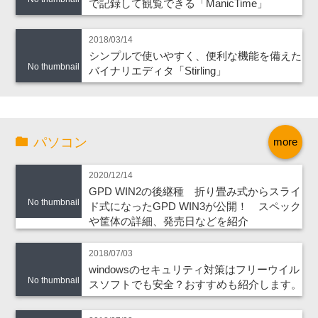
で記録して観覧できる「ManicTime」
2018/03/14
シンプルで使いやすく、便利な機能を備えた
No thumbnail
バイナリエディタ「Stirling」
パソコン
more
2020/12/14
GPD WIN2の後継種 折り畳み式からスライ
No thumbnail
ド式になったGPD WIN3が公開！ スペック
や筐体の詳細、発売日などを紹介
2018/07/03
windowsのセキュリティ対策はフリーウイル
No thumbnail
スソフトでも安全？おすすめも紹介します。